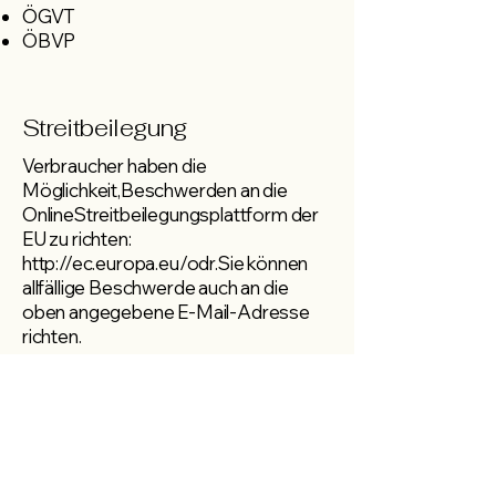
ÖGVT
ÖBVP
Streitbeilegung
​​​Verbraucher haben die
Möglichkeit,Beschwerden an die
OnlineStreitbeilegungsplattform der
EU zu richten:
http://ec.europa.eu/odr.Sie
können
allfällige Beschwerde auch an die
oben angegebene E-Mail-Adresse
richten.
Bildernachweis
Die Bilder, Fotos und Grafiken auf
dieser Webseite sind