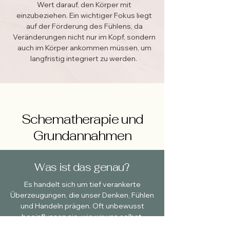
Wert darauf, den Körper mit
einzubeziehen. Ein wichtiger Fokus liegt
auf der Förderung des Fühlens, da
Veränderungen nicht nur im Kopf, sondern
auch im Körper ankommen müssen, um
langfristig integriert zu werden.
Schematherapie und
Grundannahmen
Was ist das genau?
Es handelt sich um tief verankerte
Überzeugungen, die unser Denken, Fühlen
und Handeln prägen. Oft unbewusst
beeinflussen sie, wie wir uns selbst,
andere und die Welt wahrnehmen. In der